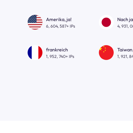
Amerika, ja!
Nach j
6, 604, 587+ IPs
4, 931, 
frankreich
Taiwan,
1, 952, 740+ IPs
1, 921, 8