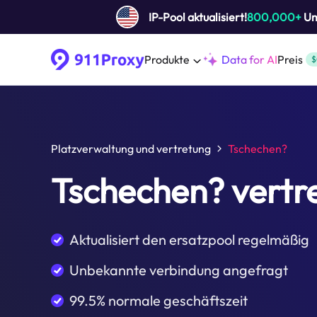
IP-Pool aktualisiert!
800,000+
Um 
Produkte
Data for AI
Preis
$
Platzverwaltung und vertretung
Tschechen?
Tschechen? vertr
Aktualisiert den ersatzpool regelmäßig
Unbekannte verbindung angefragt
99.5% normale geschäftszeit