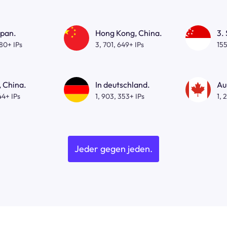
apan.
Hong Kong, China.
3.
080+ IPs
3, 701, 649+ IPs
155
 China.
In deutschland.
Au
44+ IPs
1, 903, 353+ IPs
1, 
Jeder gegen jeden.