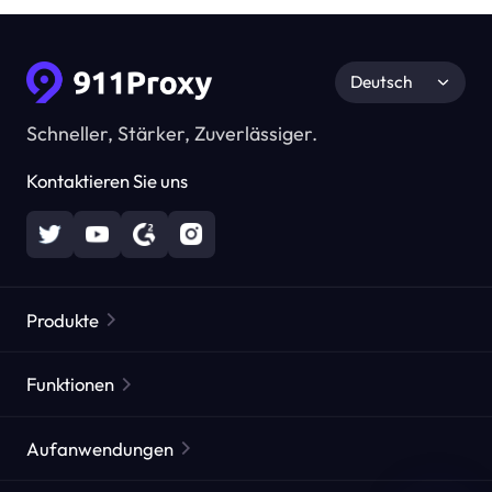
Deutsch
Schneller, Stärker, Zuverlässiger.
Kontaktieren Sie uns
Produkte
Residential Proxies
Beliebt
Funktionen
Unbegrenzte Residential Proxies
Kostenlose Proxy-Liste
Aufanwendungen
Statische Residential Proxies
Proxy-Checker
Statische Rechenzentrums-Proxies
Markenschutz