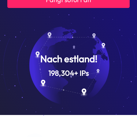
Nach estland!
198,304
+
IPs