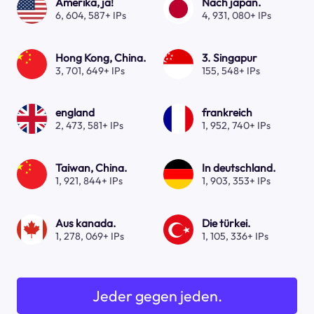
Amerika, ja!
Nach japan.
6, 604, 587+ IPs
4, 931, 080+ IPs
Hong Kong, China.
3. Singapur
3, 701, 649+ IPs
155, 548+ IPs
england
frankreich
2, 473, 581+ IPs
1, 952, 740+ IPs
Taiwan, China.
In deutschland.
1, 921, 844+ IPs
1, 903, 353+ IPs
Aus kanada.
Die türkei.
1, 278, 069+ IPs
1, 105, 336+ IPs
Jeder gegen jeden.