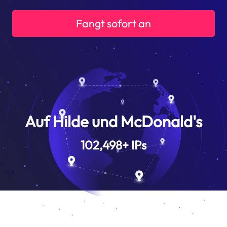
Fangt sofort an
Auf Hilde und McDonald's
102,498
+
IPs