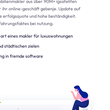
bilienmakler aus über 90M+ igsateliten
ür ihr online-geschäft geben
je
. Update auf
e erfolgsquote und hohe beständigkeit.
fahrungsfaktes bei nutzung.
art eines makler für luxuswohnungen
d städtischen zielen
ng in fremde software