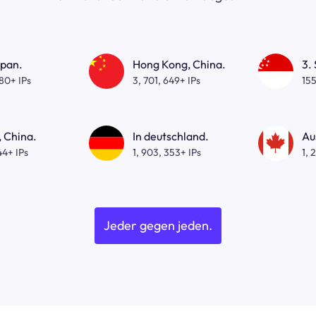
apan.
Hong Kong, China.
3.
080+ IPs
3, 701, 649+ IPs
155
 China.
In deutschland.
Au
44+ IPs
1, 903, 353+ IPs
1, 
Jeder gegen jeden.