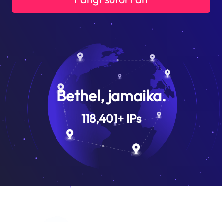
Bethel, jamaika.
118,401
+
IPs