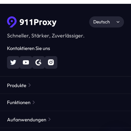
Deutsch
Schneller, Stärker, Zuverlässiger.
Kontaktieren Sie uns
Produkte
Residential Proxies
Beliebt
Funktionen
Unbegrenzte Residential Proxies
Kostenlose Proxy-Liste
Aufanwendungen
Statische Residential Proxies
Proxy-Checker
Statische Rechenzentrums-Proxies
Markenschutz