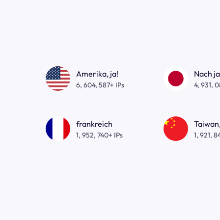
Amerika, ja!
Nach j
6, 604, 587+ IPs
4, 931, 
frankreich
Taiwan,
1, 952, 740+ IPs
1, 921, 8