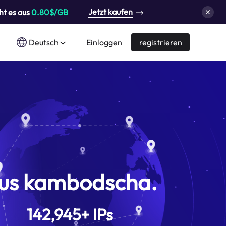
Jetzt kaufen
ht es aus
0.80$/GB
Deutsch
Einloggen
registrieren
us kambodscha.
142,945
+
IPs