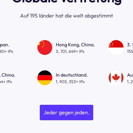
Auf 195 länder hat die welt abgestimmt
apan.
Hong Kong, China.
3.
080+ IPs
3, 701, 649+ IPs
155
 China.
In deutschland.
Au
44+ IPs
1, 903, 353+ IPs
1, 
Jeder gegen jeden.