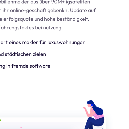
bilienmakler aus über 90M+ igsateliten
ür ihr online-geschäft geben
kh
. Update auf
e erfolgsquote und hohe beständigkeit.
fahrungsfaktes bei nutzung.
art eines makler für luxuswohnungen
d städtischen zielen
ng in fremde software