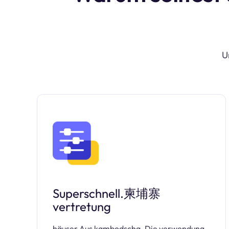
U
Superschnell.柬埔寨
vertretung
häuser Aus kambodscha. Die verwendung