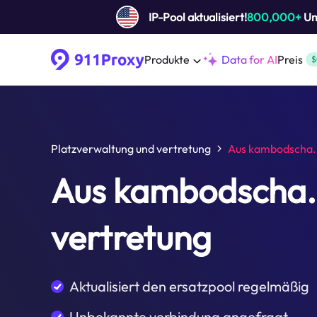
IP-Pool aktualisiert!
800,000+
Um 
Produkte
Data for AI
Preis
$
Platzverwaltung und vertretung
Aus kambodscha.
Aus kambodscha.
vertretung
Aktualisiert den ersatzpool regelmäßig
Unbekannte verbindung angefragt