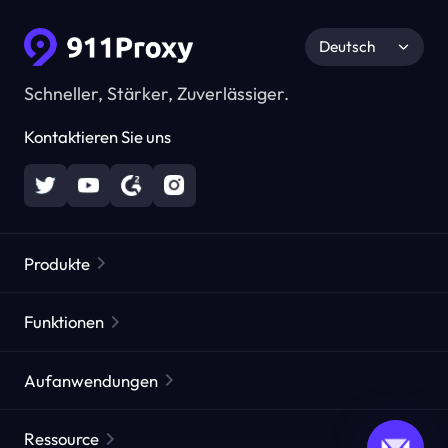
Deutsch
Schneller, Stärker, Zuverlässiger.
Kontaktieren Sie uns
Produkte
Residential Proxies
Beliebt
Funktionen
Unbegrenzte Residential Proxies
Kostenlose Proxy-Liste
Aufanwendungen
Statische Residential Proxies
Proxy-Checker
Statische Rechenzentrums-Proxies
Markenschutz
ISP agentur agentur
Ressource