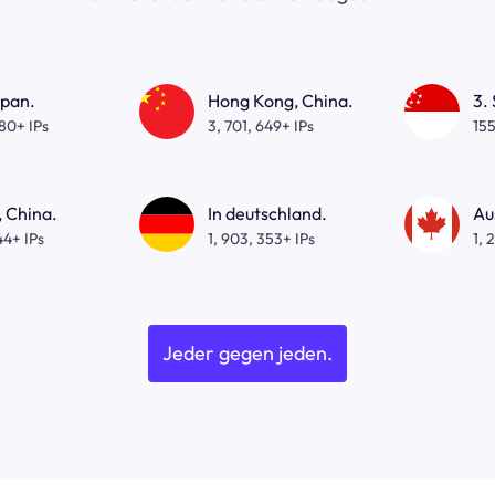
apan.
Hong Kong, China.
3.
080+ IPs
3, 701, 649+ IPs
155
 China.
In deutschland.
Au
44+ IPs
1, 903, 353+ IPs
1, 
Jeder gegen jeden.