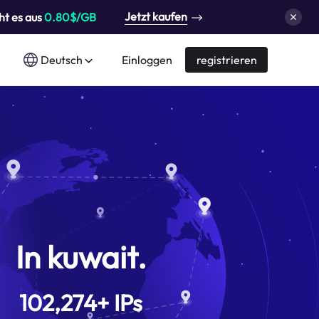
Jetzt kaufen
ht es aus
0.80$/GB
Deutsch
Einloggen
registrieren
In kuwait.
102,274
+
IPs