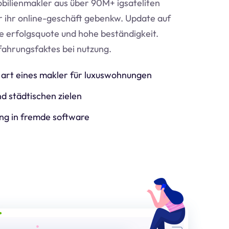
bilienmakler aus über 90M+ igsateliten
ür ihr online-geschäft geben
kw
. Update auf
e erfolgsquote und hohe beständigkeit.
fahrungsfaktes bei nutzung.
art eines makler für luxuswohnungen
d städtischen zielen
ng in fremde software