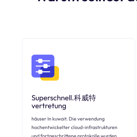
Superschnell.科威特
vertretung
häuser In kuwait. Die verwendung
hochentwickelter cloud-infrastrukturen
und fortgeschrittene protokolle wurden