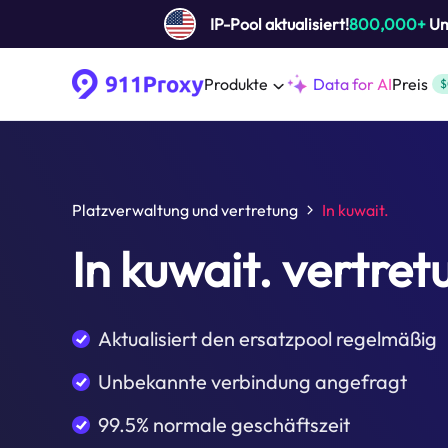
IP-Pool aktualisiert!
800,000+
Um 
Produkte
Data for AI
Preis
$
Platzverwaltung und vertretung
In kuwait.
In kuwait. vertret
Aktualisiert den ersatzpool regelmäßig
Unbekannte verbindung angefragt
99.5% normale geschäftszeit