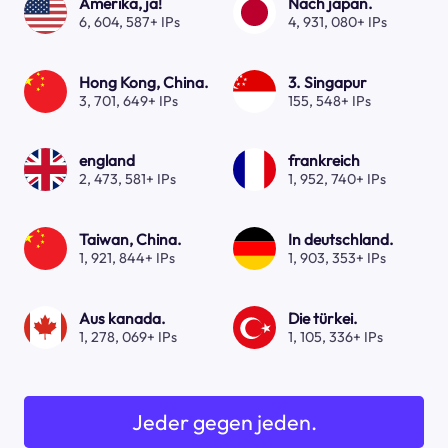
Amerika, ja!
Nach japan.
6, 604, 587+ IPs
4, 931, 080+ IPs
Hong Kong, China.
3. Singapur
3, 701, 649+ IPs
155, 548+ IPs
england
frankreich
2, 473, 581+ IPs
1, 952, 740+ IPs
Taiwan, China.
In deutschland.
1, 921, 844+ IPs
1, 903, 353+ IPs
Aus kanada.
Die türkei.
1, 278, 069+ IPs
1, 105, 336+ IPs
Jeder gegen jeden.