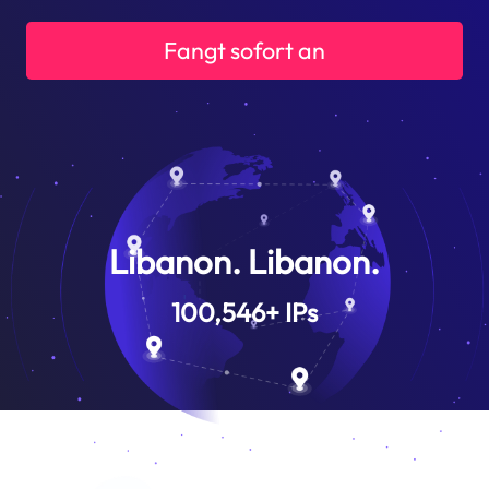
Fangt sofort an
Libanon. Libanon.
100,546
+
IPs