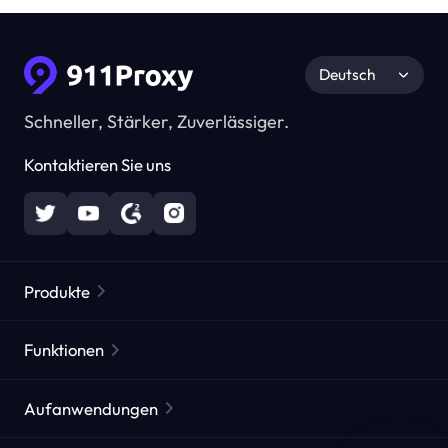
Deutsch
Schneller, Stärker, Zuverlässiger.
Kontaktieren Sie uns
Produkte
Residential Proxies
Beliebt
Funktionen
Unbegrenzte Residential Proxies
Kostenlose Proxy-Liste
Aufanwendungen
Statische Residential Proxies
Proxy-Checker
Statische Rechenzentrums-Proxies
Markenschutz