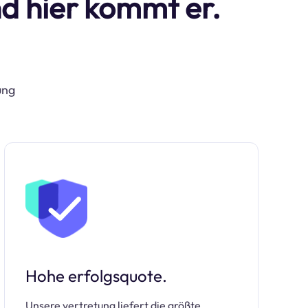
d hier kommt er.
ung
Hohe erfolgsquote.
Unsere vertretung liefert die größte