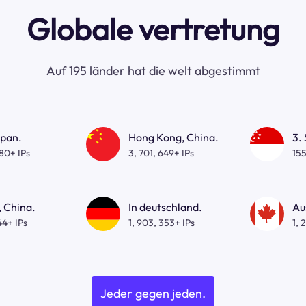
Globale vertretung
Auf 195 länder hat die welt abgestimmt
apan.
Hong Kong, China.
3.
080+ IPs
3, 701, 649+ IPs
155
 China.
In deutschland.
Au
44+ IPs
1, 903, 353+ IPs
1, 
Jeder gegen jeden.