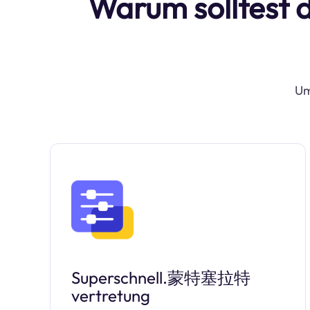
Warum solltest 
Um
Superschnell.蒙特塞拉特
vertretung