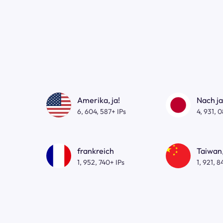
Amerika, ja!
Nach j
6, 604, 587+ IPs
4, 931, 
frankreich
Taiwan,
1, 952, 740+ IPs
1, 921, 8