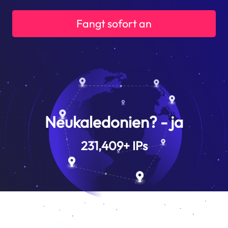
Fangt sofort an
Neukaledonien? - ja
231,409
+
IPs