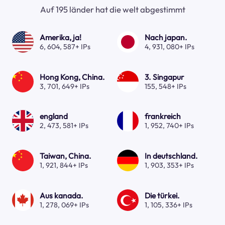
Auf 195 länder hat die welt abgestimmt
Amerika, ja!
Nach japan.
6, 604, 587+ IPs
4, 931, 080+ IPs
Hong Kong, China.
3. Singapur
3, 701, 649+ IPs
155, 548+ IPs
england
frankreich
2, 473, 581+ IPs
1, 952, 740+ IPs
Taiwan, China.
In deutschland.
1, 921, 844+ IPs
1, 903, 353+ IPs
Aus kanada.
Die türkei.
1, 278, 069+ IPs
1, 105, 336+ IPs