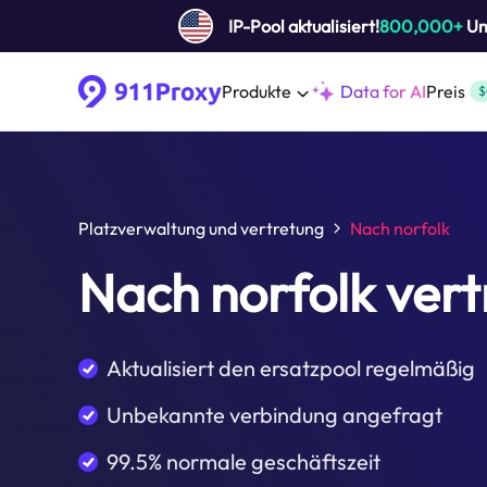
IP-Pool aktualisiert!
800,000+
Um 
Produkte
Data for AI
Preis
$
Platzverwaltung und vertretung
Nach norfolk
Nach norfolk ver
Aktualisiert den ersatzpool regelmäßig
Unbekannte verbindung angefragt
99.5% normale geschäftszeit