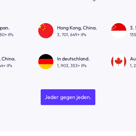
apan.
Hong Kong, China.
3.
080+ IPs
3, 701, 649+ IPs
155
 China.
In deutschland.
Au
44+ IPs
1, 903, 353+ IPs
1, 
Jeder gegen jeden.