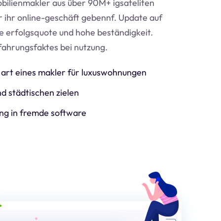
bilienmakler aus über 90M+ igsateliten
ür ihr online-geschäft geben
nf
. Update auf
e erfolgsquote und hohe beständigkeit.
fahrungsfaktes bei nutzung.
art eines makler für luxuswohnungen
d städtischen zielen
ng in fremde software