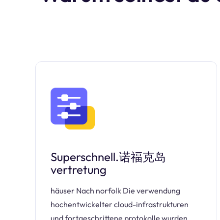
Superschnell.诺福克岛
vertretung
häuser Nach norfolk Die verwendung
hochentwickelter cloud-infrastrukturen
und fortgeschrittene protokolle wurden