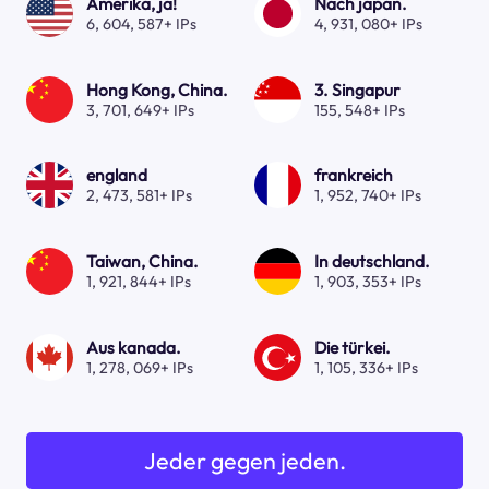
Amerika, ja!
Nach japan.
6, 604, 587+ IPs
4, 931, 080+ IPs
Hong Kong, China.
3. Singapur
3, 701, 649+ IPs
155, 548+ IPs
england
frankreich
2, 473, 581+ IPs
1, 952, 740+ IPs
Taiwan, China.
In deutschland.
1, 921, 844+ IPs
1, 903, 353+ IPs
Aus kanada.
Die türkei.
1, 278, 069+ IPs
1, 105, 336+ IPs
Jeder gegen jeden.