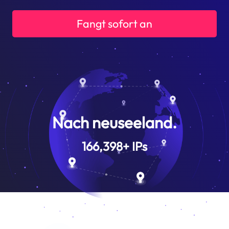
Fangt sofort an
Nach neuseeland.
166,398
+
IPs