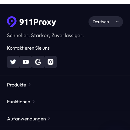
Deutsch
Schneller, Stärker, Zuverlässiger.
Kontaktieren Sie uns
Produkte
Residential Proxies
Beliebt
Funktionen
Unbegrenzte Residential Proxies
Kostenlose Proxy-Liste
Aufanwendungen
Statische Residential Proxies
Proxy-Checker
Statische Rechenzentrums-Proxies
Markenschutz