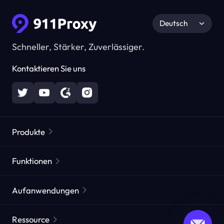
Deutsch
Schneller, Stärker, Zuverlässiger.
Kontaktieren Sie uns
Produkte
Residential Proxies
Beliebt
Funktionen
Unbegrenzte Residential Proxies
Kostenlose Proxy-Liste
Aufanwendungen
Statische Residential Proxies
Proxy-Checker
Statische Rechenzentrums-Proxies
Markenschutz
ISP agentur agentur
Ressource