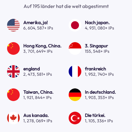
Auf 195 länder hat die welt abgestimmt
Amerika, ja!
Nach japan.
6, 604, 587+ IPs
4, 931, 080+ IPs
Hong Kong, China.
3. Singapur
3, 701, 649+ IPs
155, 548+ IPs
england
frankreich
2, 473, 581+ IPs
1, 952, 740+ IPs
Taiwan, China.
In deutschland.
1, 921, 844+ IPs
1, 903, 353+ IPs
Aus kanada.
Die türkei.
1, 278, 069+ IPs
1, 105, 336+ IPs