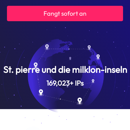
Fangt sofort an
St. pierre und die milklon-inseln
169,023
+
IPs