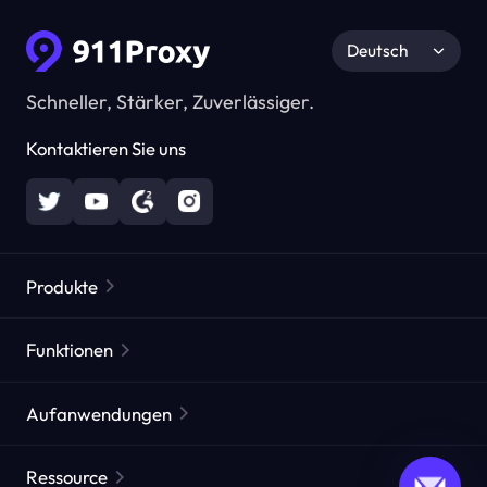
Deutsch
Schneller, Stärker, Zuverlässiger.
Kontaktieren Sie uns
Produkte
Residential Proxies
Beliebt
Funktionen
Unbegrenzte Residential Proxies
Kostenlose Proxy-Liste
Aufanwendungen
Statische Residential Proxies
Proxy-Checker
Statische Rechenzentrums-Proxies
Markenschutz
ISP agentur agentur
Ressource