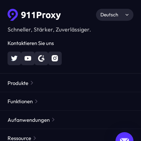
Deutsch
Schneller, Stärker, Zuverlässiger.
Kontaktieren Sie uns
Produkte
Residential Proxies
Beliebt
Funktionen
Unbegrenzte Residential Proxies
Kostenlose Proxy-Liste
Aufanwendungen
Statische Residential Proxies
Proxy-Checker
Statische Rechenzentrums-Proxies
Markenschutz
ISP agentur agentur
Ressource