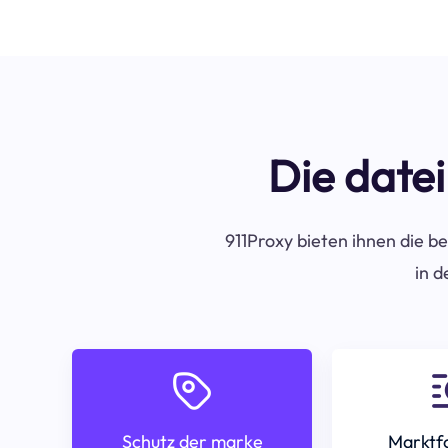
Die datei
911Proxy bieten ihnen die be
in d
Schutz der marke
Marktf