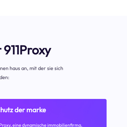
t 911Proxy
nen haus an, mit der sie sich
nden:
hutz der marke
Proxy, eine dynamische immobilienfirma,