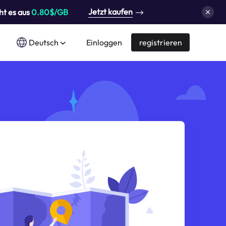
Jetzt kaufen
ht es aus
0.80$/GB
Deutsch
Einloggen
registrieren