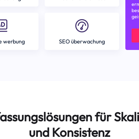
erm
bes
gei
e werbung
SEO überwachung
assungslösungen für Skali
und Konsistenz