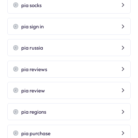
pia socks
pia sign in
pia russia
pia reviews
pia review
pia regions
pia purchase