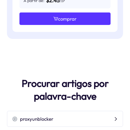
$2.45
A partir de:
/IP
comprar
Procurar artigos por
palavra-chave
proxyunblocker