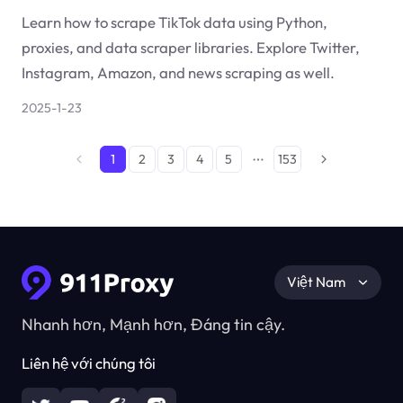
Learn how to scrape TikTok data using Python,
proxies, and data scraper libraries. Explore Twitter,
Instagram, Amazon, and news scraping as well.
2025-1-23
1
2
3
4
5
153
Việt Nam
Nhanh hơn, Mạnh hơn, Đáng tin cậy.
Liên hệ với chúng tôi