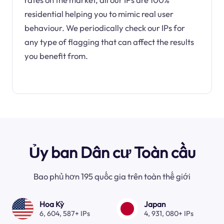
residential helping you to mimic real user
behaviour. We periodically check our IPs for
any type of flagging that can affect the results
you benefit from.
Ủy ban Dân cư Toàn cầu
Bao phủ hơn 195 quốc gia trên toàn thế giới
Hoa Kỳ
Japan
6, 604, 587+ IPs
4, 931, 080+ IPs