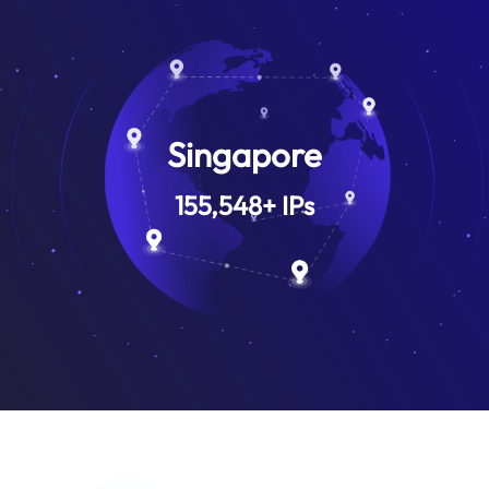
Singapore
155,548
+
IPs