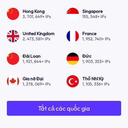
Hong Kong
Singapore
3, 701, 649+ IPs
155, 548+ IPs
United Kingdom
France
2, 473, 581+ IPs
1, 952, 740+ IPs
Đài Loan
Đức
1, 921, 844+ IPs
1, 903, 353+ IPs
Gia nã Đại
Thổ Nhĩ Kỳ
1, 278, 069+ IPs
1, 105, 336+ IPs
Tất cả các quốc gia