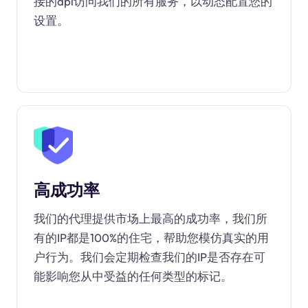
接的api访问我们的所有服务，以动态配置您的
设置。
高成功率
我们的代理提供市场上最高的成功率，我们所
有的IP都是100%的住宅，帮助您模仿真实的用
户行为。我们会定期检查我们的IP是否存在可
能影响您从中受益的任何类型的标记。