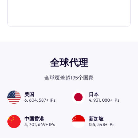
全球代理
全球覆盖超195个国家
美国
日本
6, 604, 587+ IPs
4, 931, 080+ IPs
中国香港
新加坡
3, 701, 649+ IPs
155, 548+ IPs