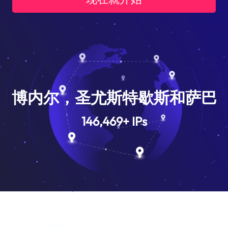
博内尔，圣尤斯特歇斯和萨巴
146,469
+
IPs