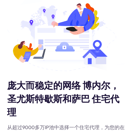
庞大而稳定的网络 博内尔，
圣尤斯特歇斯和萨巴 住宅代
理
从超过9000多万IP池中选择一个住宅代理，为您的在