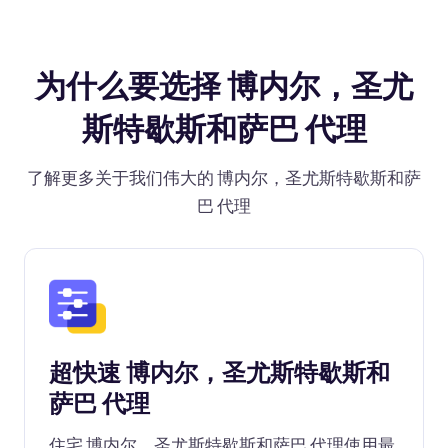
为什么要选择 博内尔，圣尤
斯特歇斯和萨巴 代理
了解更多关于我们伟大的 博内尔，圣尤斯特歇斯和萨
巴 代理
超快速 博内尔，圣尤斯特歇斯和
萨巴 代理
住宅 博内尔，圣尤斯特歇斯和萨巴 代理使用最