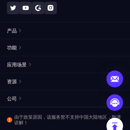
产品
住宅代理
热门
功能
无限住宅代理
免费代理列表
应用场景
静态住宅代理
代理检测工具
静态数据中心代理
品牌保护
ISP代理
资源
长效 ISP 代理
市场网页测试
CroxyProxy
文档
市场研究
网页抓取 API
免费试用
公司
ProxySite
用户指南
广告验证
SERP API
推广返利
常见问题解答
由于政策原因，该服务暂不支持中国大陆地区，敬请
爬行和索引
视频下载 API
企业服务
谅解！
位置