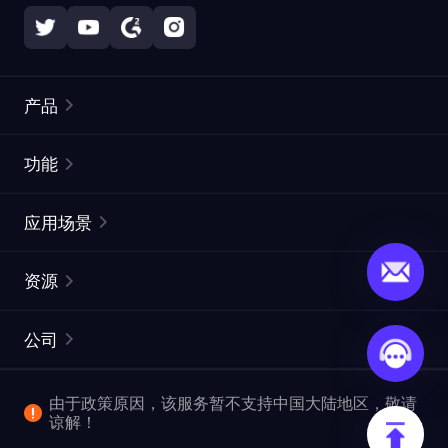
产品
住宅代理
热门
功能
无限住宅代理
免费代理列表
应用场景
静态住宅代理
代理检测工具
静态数据中心代理
品牌保护
ISP代理
资源
长效 ISP 代理
市场网页测试
CroxyProxy
文档
市场研究
网页抓取 API
免费试用
公司
ProxySite
用户指南
广告验证
SERP API
推广返利
常见问题解答
由于政策原因，该服务暂不支持中国大陆地区，敬请
爬行和索引
视频下载 API
企业服务
谅解！
位置