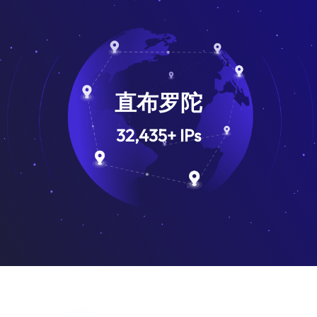
直布罗陀
32,435
+
IPs