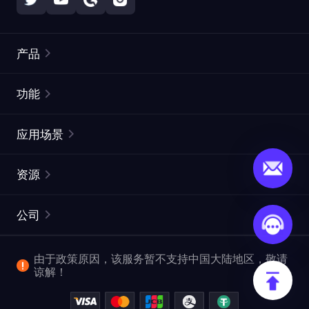
产品
住宅代理
热门
功能
无限住宅代理
免费代理列表
应用场景
静态住宅代理
代理检测工具
静态数据中心代理
品牌保护
ISP代理
资源
长效 ISP 代理
市场网页测试
CroxyProxy
文档
市场研究
网页抓取 API
免费试用
公司
ProxySite
用户指南
广告验证
SERP API
推广返利
常见问题解答
由于政策原因，该服务暂不支持中国大陆地区，敬请
爬行和索引
视频下载 API
企业服务
谅解！
位置
查看全部使用场景
反洗钱合规计划
博客