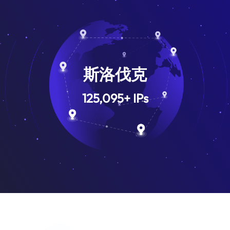
斯洛伐克
125,095
+
IPs