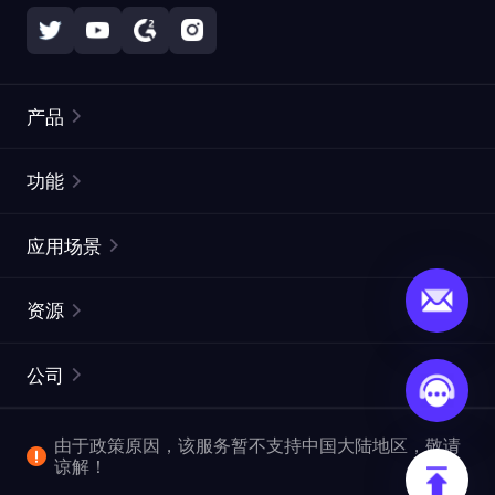
产品
住宅代理
热门
功能
无限住宅代理
免费代理列表
应用场景
静态住宅代理
代理检测工具
静态数据中心代理
品牌保护
ISP代理
资源
长效 ISP 代理
市场网页测试
CroxyProxy
文档
市场研究
网页抓取 API
免费试用
公司
ProxySite
用户指南
广告验证
SERP API
推广返利
常见问题解答
由于政策原因，该服务暂不支持中国大陆地区，敬请
爬行和索引
视频下载 API
企业服务
谅解！
位置