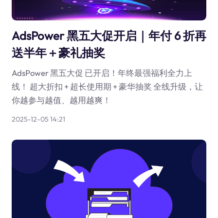
AdsPower 黑五大促开启｜年付 6 折再
送半年＋豪礼抽奖
AdsPower 黑五大促 已开启！年终最强福利全力上
线！ 超大折扣 + 超长使用期 + 豪华抽奖 全线升级，让
你越参与越值、越用越爽！
2025-12-05 14:21