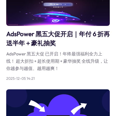
AdsPower 黑五大促开启｜年付 6 折再
送半年＋豪礼抽奖
AdsPower 黑五大促 已开启！年终最强福利全力上
线！ 超大折扣 + 超长使用期 + 豪华抽奖 全线升级，让
你越参与越值、越用越爽！
2025-12-05 14:21