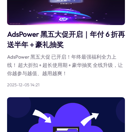
AdsPower 黑五大促开启｜年付 6 折再
送半年＋豪礼抽奖
AdsPower 黑五大促 已开启！年终最强福利全力上
线！ 超大折扣 + 超长使用期 + 豪华抽奖 全线升级，让
你越参与越值、越用越爽！
2025-12-05 14:21