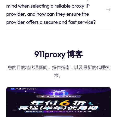
mind when selecting a reliable proxy IP
provider, and how can they ensure the
provider offers a secure and fast service?
911proxy 博客
您的目的地代理新闻，操作指南，以及最新的代理技
术。