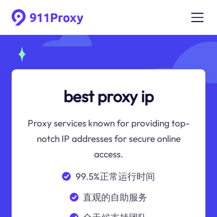
best proxy ip
Proxy services known for providing top-
notch IP addresses for secure online
access.
99.5%正常运行时间
直观的自助服务