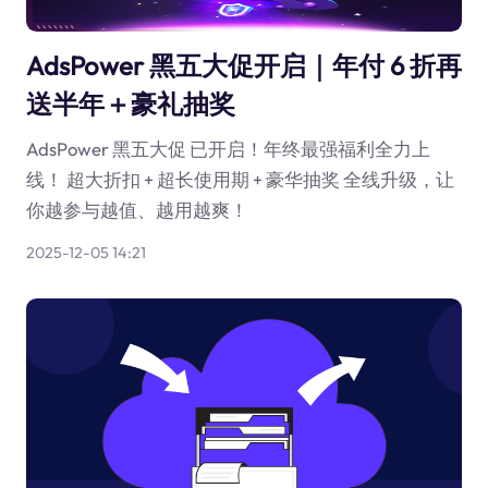
AdsPower 黑五大促开启｜年付 6 折再
送半年＋豪礼抽奖
AdsPower 黑五大促 已开启！年终最强福利全力上
线！ 超大折扣 + 超长使用期 + 豪华抽奖 全线升级，让
你越参与越值、越用越爽！
2025-12-05 14:21