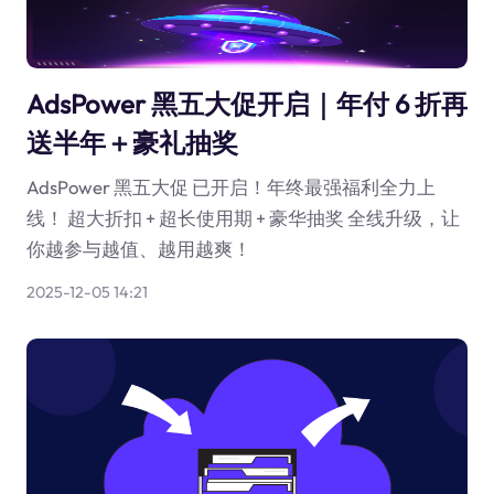
AdsPower 黑五大促开启｜年付 6 折再
送半年＋豪礼抽奖
AdsPower 黑五大促 已开启！年终最强福利全力上
线！ 超大折扣 + 超长使用期 + 豪华抽奖 全线升级，让
你越参与越值、越用越爽！
2025-12-05 14:21