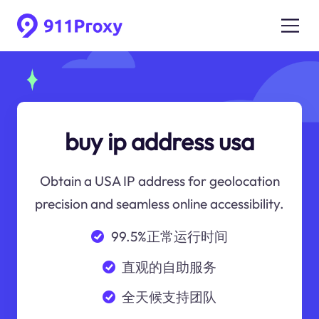
buy ip address usa
Obtain a USA IP address for geolocation
precision and seamless online accessibility.
99.5%正常运行时间
直观的自助服务
全天候支持团队