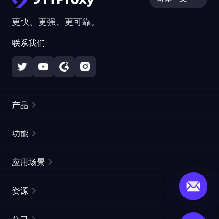
更快、更强、更可靠。
联系我们
产品
住宅代理
热门
功能
无限住宅代理
免费代理列表
应用场景
静态住宅代理
代理检测工具
静态数据中心代理
品牌保护
ISP代理
资源
长效 ISP 代理
市场网页测试
CroxyProxy
文档
市场研究
网页抓取 API
免费试用