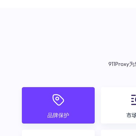
911Pr
品牌保护
市