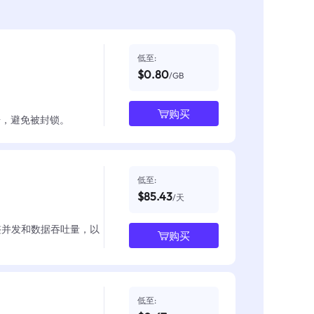
低至:
$0.80
/GB
购买
数据，避免被封锁。
低至:
$85.43
/天
整并发和数据吞吐量，以
购买
低至: