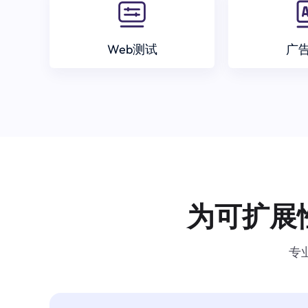
Web测试
广
为可扩展
专