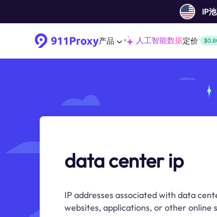
IP
人工智能数据
产品
定价
$0.8
data center ip
IP addresses associated with data cente
websites, applications, or other online 