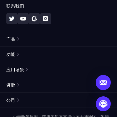
联系我们
产品
住宅代理
热门
功能
无限住宅代理
免费代理列表
应用场景
静态住宅代理
代理检测工具
静态数据中心代理
品牌保护
ISP代理
资源
长效 ISP 代理
市场网页测试
CroxyProxy
文档
市场研究
网页抓取 API
免费试用
公司
ProxySite
用户指南
广告验证
SERP API
推广返利
常见问题解答
由于政策原因，该服务暂不支持中国大陆地区，敬请