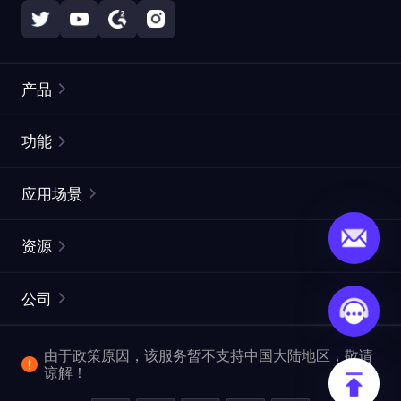
产品
住宅代理
热门
功能
无限住宅代理
免费代理列表
应用场景
静态住宅代理
代理检测工具
静态数据中心代理
品牌保护
ISP代理
资源
长效 ISP 代理
市场网页测试
CroxyProxy
文档
市场研究
网页抓取 API
免费试用
公司
ProxySite
用户指南
广告验证
SERP API
推广返利
常见问题解答
由于政策原因，该服务暂不支持中国大陆地区，敬请
爬行和索引
视频下载 API
企业服务
谅解！
位置
查看全部使用场景