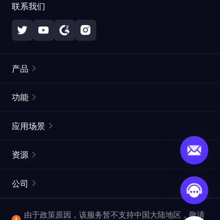
联系我们
产品
住宅代理
热门
功能
无限住宅代理
免费代理列表
应用场景
静态住宅代理
代理检测工具
静态数据中心代理
品牌保护
ISP代理
资源
长效 ISP 代理
市场网页测试
CroxyProxy
文档
市场研究
网页抓取 API
免费试用
公司
ProxySite
用户指南
广告验证
SERP API
推广返利
常见问题解答
由于政策原因，该服务暂不支持中国大陆地区，敬请
爬行和索引