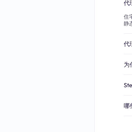
代
住
静态
代
为
S
哪