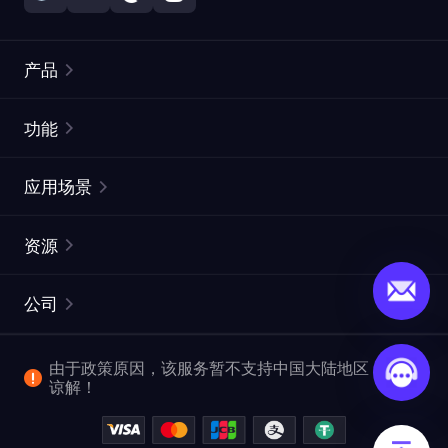
产品
住宅代理
热门
功能
无限住宅代理
免费代理列表
应用场景
静态住宅代理
代理检测工具
静态数据中心代理
品牌保护
ISP代理
资源
长效 ISP 代理
市场网页测试
CroxyProxy
文档
市场研究
网页抓取 API
免费试用
公司
ProxySite
用户指南
广告验证
SERP API
推广返利
常见问题解答
由于政策原因，该服务暂不支持中国大陆地区，敬请
爬行和索引
视频下载 API
企业服务
谅解！
位置
查看全部使用场景
反洗钱合规计划
博客