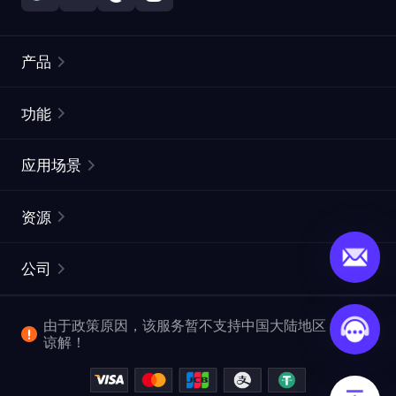
产品
住宅代理
热门
功能
无限住宅代理
免费代理列表
应用场景
静态住宅代理
代理检测工具
静态数据中心代理
品牌保护
ISP代理
资源
长效 ISP 代理
市场网页测试
CroxyProxy
文档
市场研究
网页抓取 API
免费试用
公司
ProxySite
用户指南
广告验证
SERP API
推广返利
常见问题解答
由于政策原因，该服务暂不支持中国大陆地区，敬请
爬行和索引
视频下载 API
企业服务
谅解！
位置
查看全部使用场景
反洗钱合规计划
博客