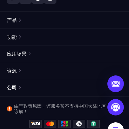
产品
住宅代理
热门
功能
无限住宅代理
免费代理列表
应用场景
静态住宅代理
代理检测工具
静态数据中心代理
品牌保护
ISP代理
资源
长效 ISP 代理
市场网页测试
CroxyProxy
文档
市场研究
网页抓取 API
免费试用
公司
ProxySite
用户指南
广告验证
SERP API
推广返利
常见问题解答
由于政策原因，该服务暂不支持中国大陆地区，敬请
爬行和索引
视频下载 API
企业服务
谅解！
位置
查看全部使用场景
反洗钱合规计划
博客