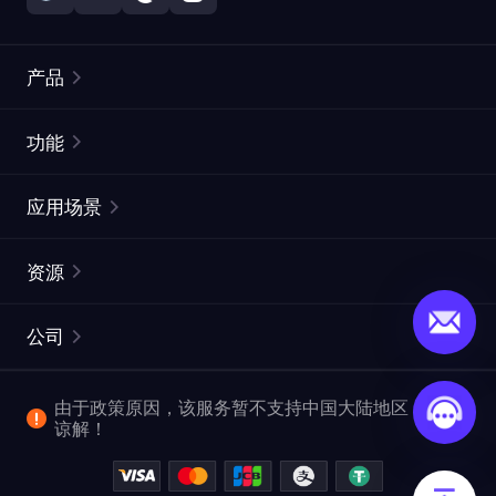
产品
住宅代理
热门
功能
无限住宅代理
免费代理列表
应用场景
静态住宅代理
代理检测工具
静态数据中心代理
品牌保护
ISP代理
资源
长效 ISP 代理
市场网页测试
CroxyProxy
文档
市场研究
网页抓取 API
免费试用
公司
ProxySite
用户指南
广告验证
SERP API
推广返利
常见问题解答
由于政策原因，该服务暂不支持中国大陆地区，敬请
爬行和索引
视频下载 API
企业服务
谅解！
位置
查看全部使用场景
反洗钱合规计划
博客