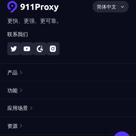
简体中文
更快、更强、更可靠。
联系我们
产品
住宅代理
热门
功能
无限住宅代理
免费代理列表
应用场景
静态住宅代理
代理检测工具
静态数据中心代理
品牌保护
ISP代理
资源
长效 ISP 代理
市场网页测试