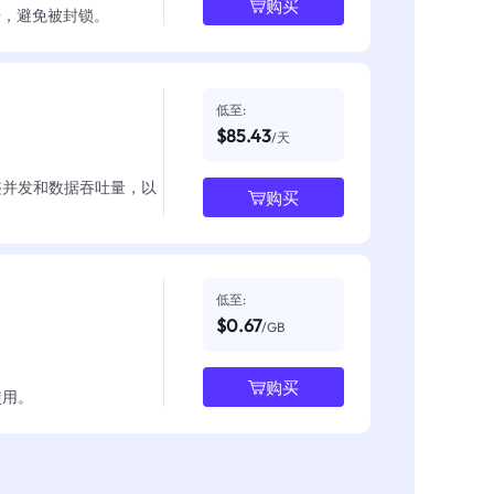
购买
数据，避免被封锁。
低至:
$85.43
/天
整并发和数据吞吐量，以
购买
低至:
$0.67
/GB
购买
使用。