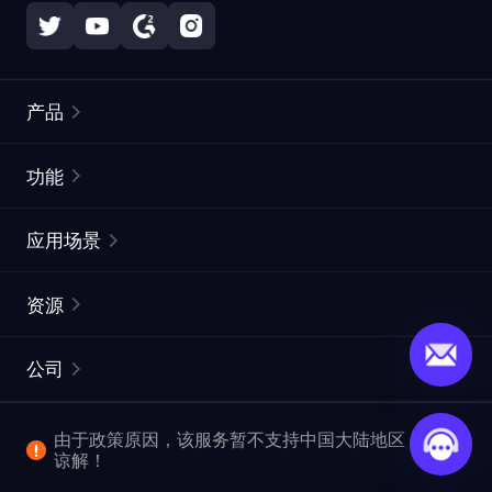
产品
住宅代理
热门
功能
无限住宅代理
免费代理列表
应用场景
静态住宅代理
代理检测工具
静态数据中心代理
品牌保护
ISP代理
资源
长效 ISP 代理
市场网页测试
CroxyProxy
文档
市场研究
网页抓取 API
免费试用
公司
ProxySite
用户指南
广告验证
SERP API
推广返利
常见问题解答
由于政策原因，该服务暂不支持中国大陆地区，敬请
爬行和索引
视频下载 API
企业服务
谅解！
位置
查看全部使用场景