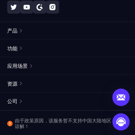
产品
住宅代理
热门
功能
无限住宅代理
免费代理列表
应用场景
静态住宅代理
代理检测工具
静态数据中心代理
品牌保护
ISP代理
资源
长效 ISP 代理
市场网页测试
CroxyProxy
文档
市场研究
网页抓取 API
免费试用
公司
ProxySite
用户指南
广告验证
SERP API
推广返利
常见问题解答
由于政策原因，该服务暂不支持中国大陆地区，敬请
爬行和索引
视频下载 API
企业服务
谅解！
位置
查看全部使用场景