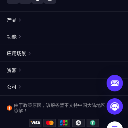
产品
住宅代理
热门
功能
无限住宅代理
免费代理列表
应用场景
静态住宅代理
代理检测工具
静态数据中心代理
品牌保护
ISP代理
资源
长效 ISP 代理
市场网页测试
CroxyProxy
文档
市场研究
网页抓取 API
免费试用
公司
ProxySite
用户指南
广告验证
SERP API
推广返利
常见问题解答
由于政策原因，该服务暂不支持中国大陆地区，敬请
爬行和索引
视频下载 API
企业服务
谅解！
位置
查看全部使用场景
反洗钱合规计划
博客