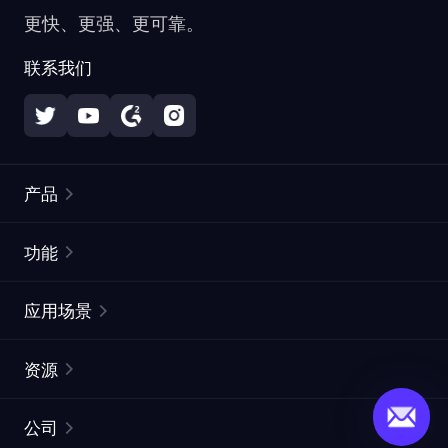
更快、更强、更可靠。
联系我们
产品
住宅代理
热门
功能
无限住宅代理
免费代理列表
应用场景
静态住宅代理
代理检测工具
静态数据中心代理
品牌保护
ISP代理
资源
长效 ISP 代理
市场网页测试
CroxyProxy
文档
市场研究
网页抓取 API
免费试用
公司
ProxySite
用户指南