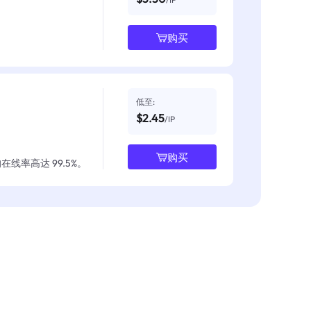
购买
低至:
$2.45
/IP
购买
线率高达 99.5%。