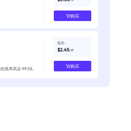
购买
低至:
$2.45
/IP
购买
线率高达 99.5%。